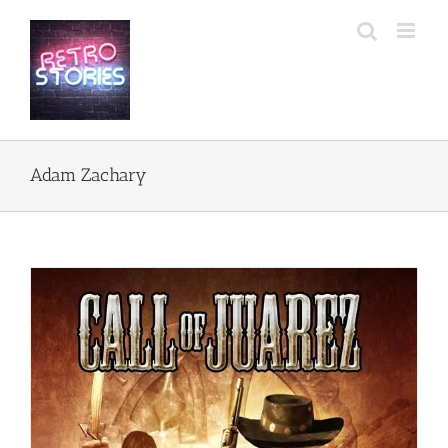
Przejdź
do
zawartości
Adam Zachary