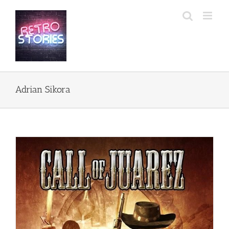
Przejdź
do
zawartości
Adrian Sikora