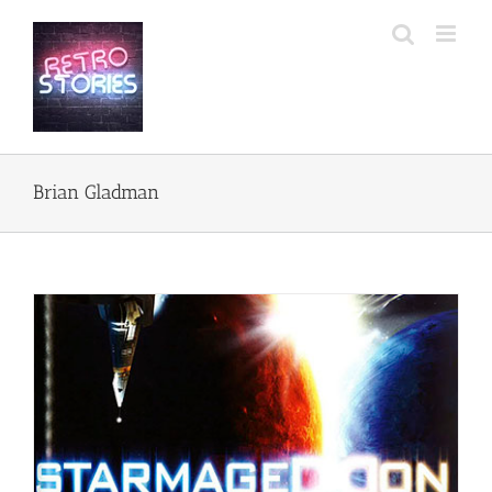
Przejdź
do
zawartości
Brian Gladman