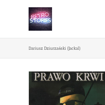
Przejdź
do
zawartości
Dariusz Dziurzański (Jackal)