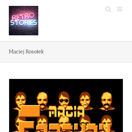
Przejdź
do
zawartości
Maciej Rosołek