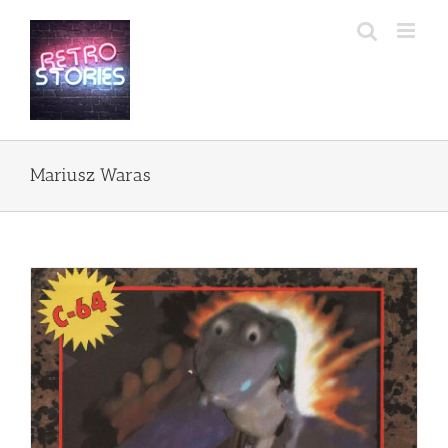
Przejdź
do
zawartości
Mariusz Waras