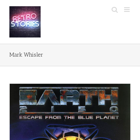
Przejdź
do
zawartości
Mark Whisler