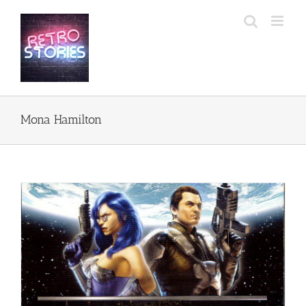
Przejdź
do
zawartości
Mona Hamilton