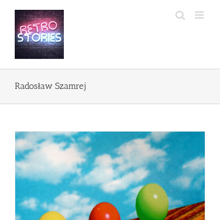
Przejdź
do
zawartości
Radosław Szamrej