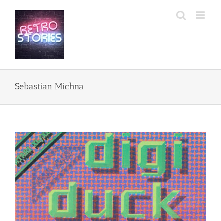
Przejdź
do
zawartości
Sebastian Michna