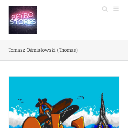
Przejdź
do
zawartości
Tomasz Ośmiałowski (Thomas)