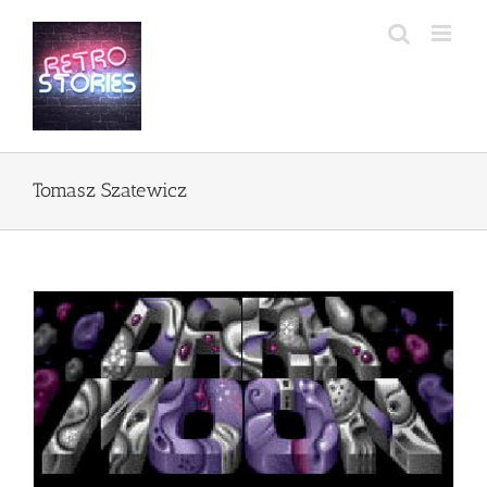
Przejdź
do
zawartości
Tomasz Szatewicz