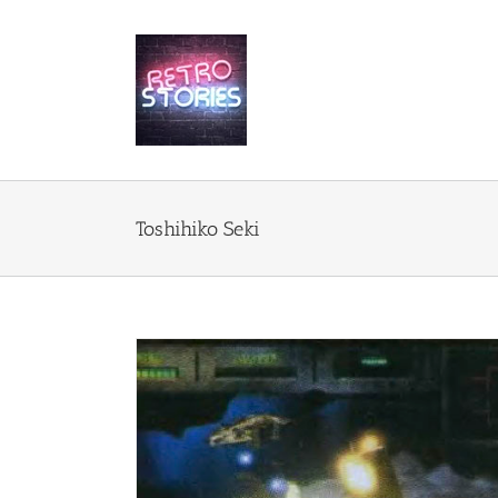
Przejdź
do
zawartości
Toshihiko Seki