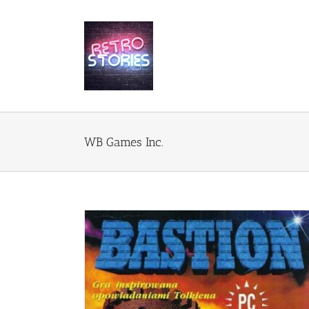
Przejdź
do
zawartości
WB Games Inc.