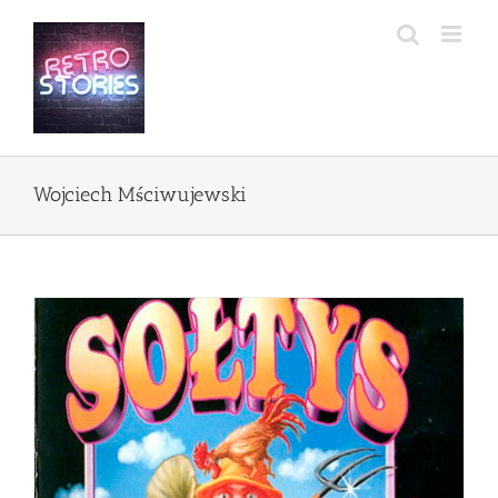
Przejdź
do
zawartości
Wojciech Mściwujewski