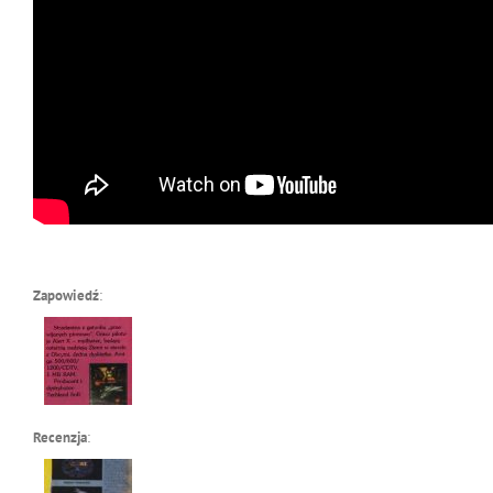
Zapowiedź
:
Recenzja
: