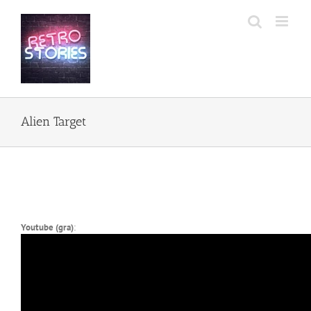
Przejdź
do
zawartości
Alien Target
Youtube (gra)
: