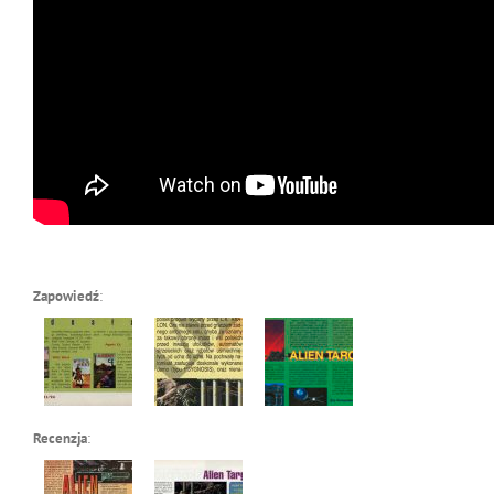
Zapowiedź
:
Recenzja
: