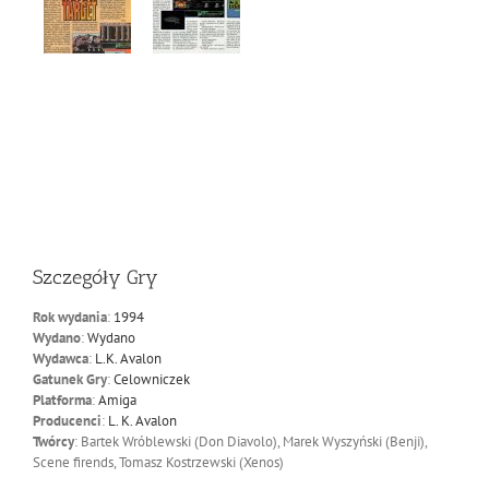
Szczegóły Gry
Rok wydania
:
1994
Wydano
:
Wydano
Wydawca
:
L.K. Avalon
Gatunek Gry
:
Celowniczek
Platforma
:
Amiga
Producenci
:
L. K. Avalon
Twórcy
: Bartek Wróblewski (Don Diavolo), Marek Wyszyński (Benji),
Scene firends, Tomasz Kostrzewski (Xenos)