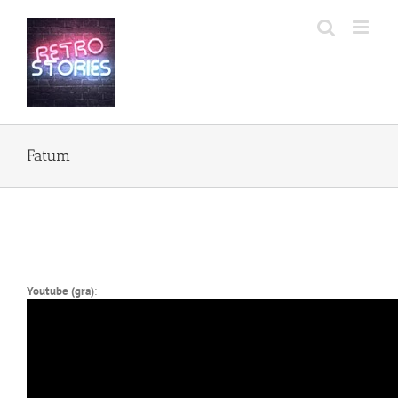
Przejdź
do
zawartości
Fatum
Youtube (gra)
: