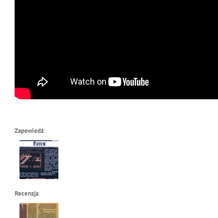
Zapowiedź
:
Recenzja
: