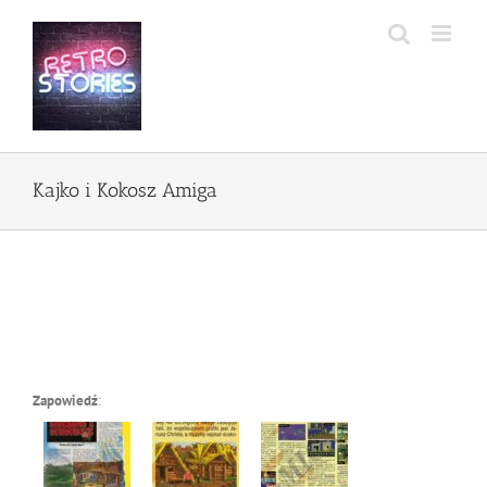
Przejdź
do
zawartości
Kajko i Kokosz Amiga
Zapowiedź
: