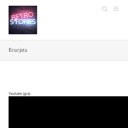
Przejdź
do
zawartości
Krucjata
Youtube (gra)
: