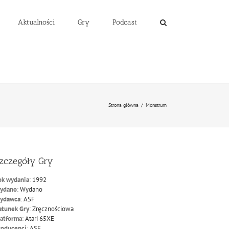
Aktualności
Gry
Podcast
Strona główna
/
Monstrum
zczegóły Gry
ok wydania
:
1992
ydano
:
Wydano
ydawca
:
ASF
atunek Gry
:
Zręcznościowa
latforma
:
Atari 65XE
roducenci
:
ASF