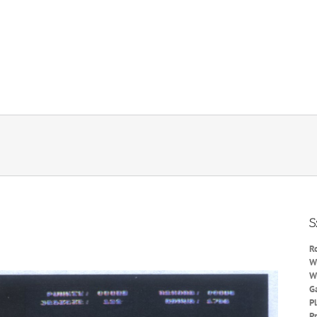
S
R
W
W
G
P
P