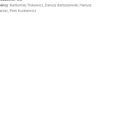
wórcy
: Bartłomiej Trokowicz, Dariusz Bartoszewski, Mariusz
rzec, Piotr Kulikiewicz