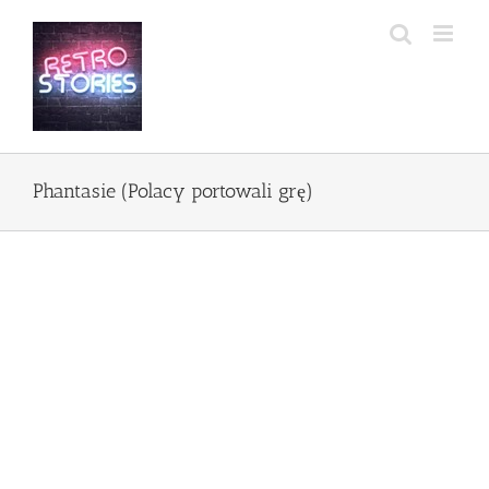
Przejdź
do
zawartości
Phantasie (Polacy portowali grę)