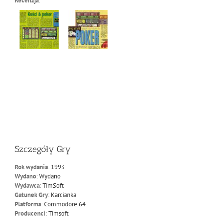
Recenzja
:
Szczegóły Gry
Rok wydania
:
1993
Wydano
:
Wydano
Wydawca
:
TimSoft
Gatunek Gry
:
Karcianka
Platforma
:
Commodore 64
Producenci
:
Timsoft