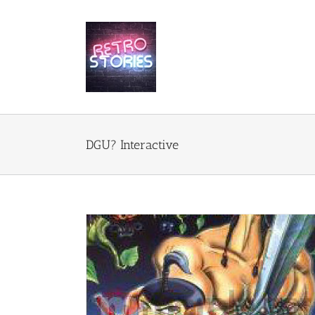
Przejdź
do
zawartości
DGU? Interactive