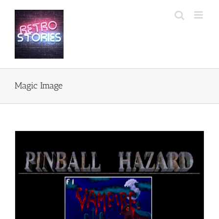
Przejdź
do
zawartości
Magic Image