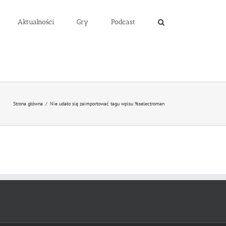
Aktualności
Gry
Podcast
Strona główna
/
Nie udało się zaimportować tagu wpisu %s
electroman