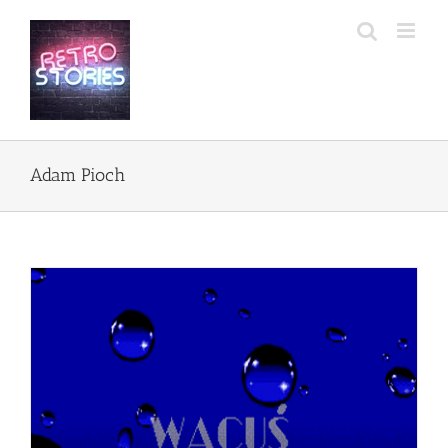
Przejdź
do
zawartości
Adam Pioch