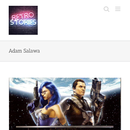
Przejdź
do
zawartości
Adam Salawa