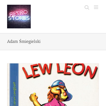
Przejdź
do
zawartości
Adam Śmiegielski