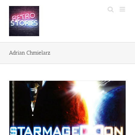
Przejdź
do
zawartości
Adrian Chmielarz