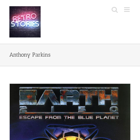
Przejdź
do
zawartości
Anthony Parkins