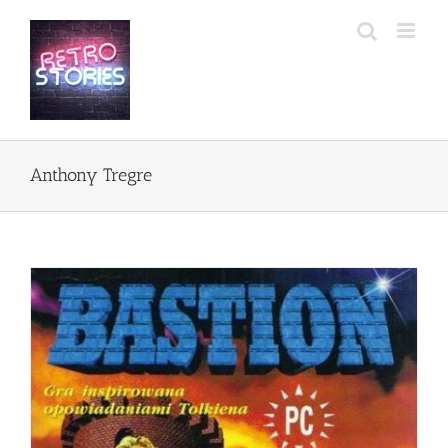
Przejdź
do
zawartości
Anthony Tregre