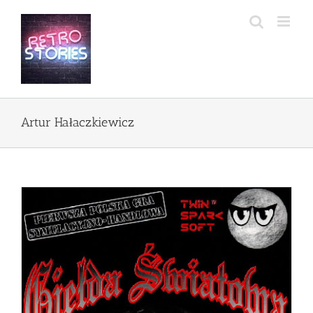
Przejdź
do
zawartości
Artur Hałaczkiewicz