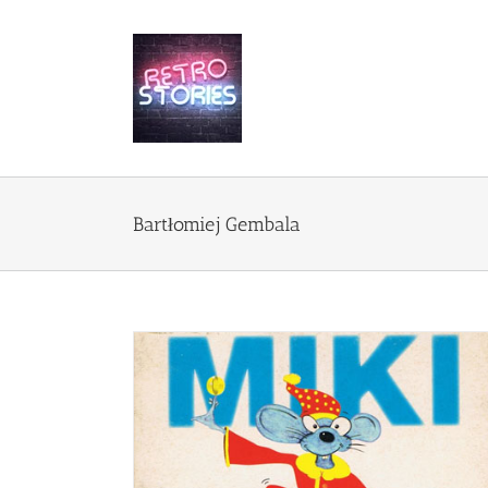
Przejdź
do
zawartości
Bartłomiej Gembala