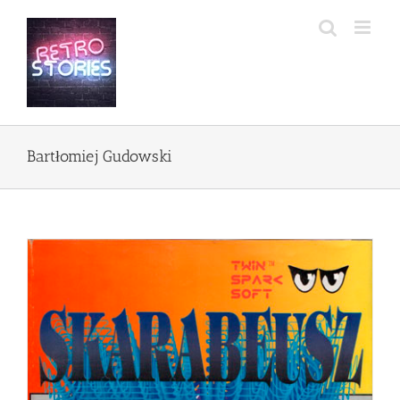
Przejdź
do
zawartości
Bartłomiej Gudowski