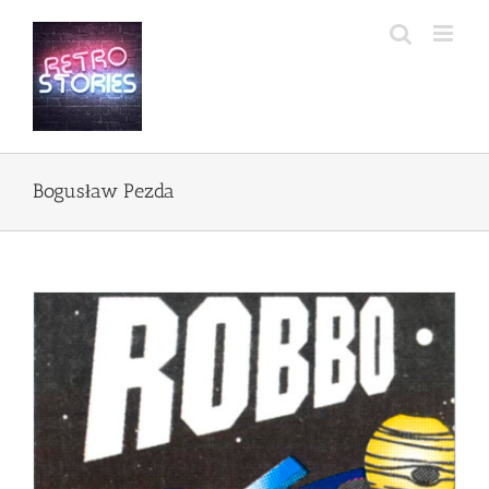
Przejdź
do
zawartości
Bogusław Pezda