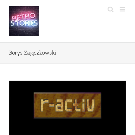
Przejdź
do
zawartości
Borys Zajączkowski