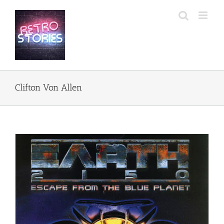
Przejdź
do
zawartości
Clifton Von Allen