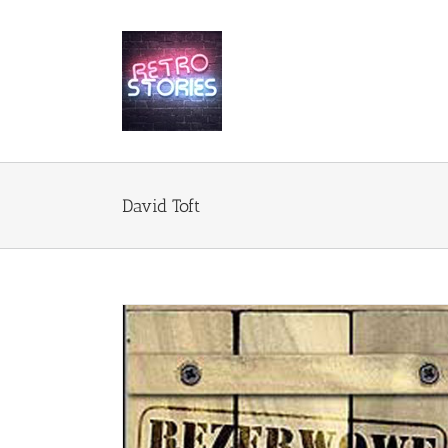
Przejdź
do
zawartości
David Toft