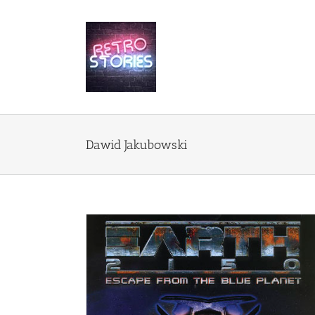
Przejdź
do
zawartości
Dawid Jakubowski