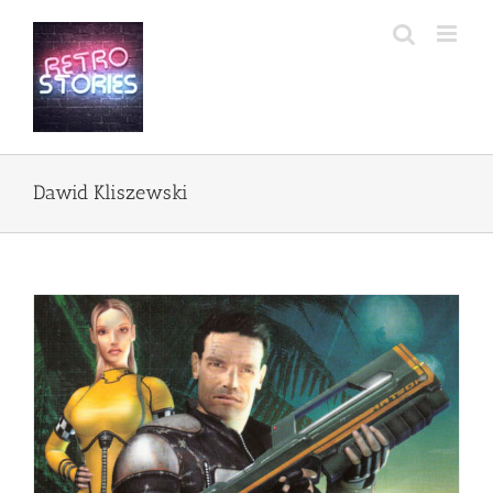
Przejdź
do
zawartości
Dawid Kliszewski