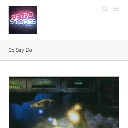
Przejdź
do
zawartości
Go Say Do