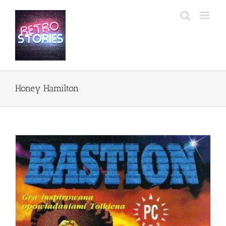
Przejdź
do
zawartości
Honey Hamilton