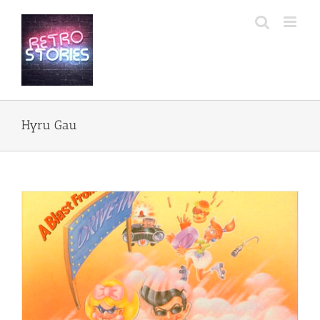
Przejdź
do
zawartości
Hyru Gau