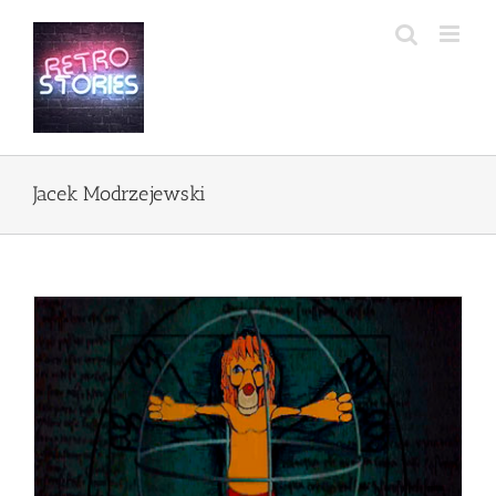
Przejdź
do
zawartości
Jacek Modrzejewski