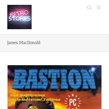
Przejdź
do
zawartości
James MacDonald