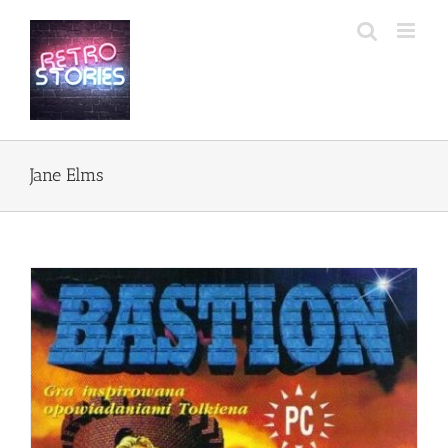
Przejdź
do
zawartości
Jane Elms