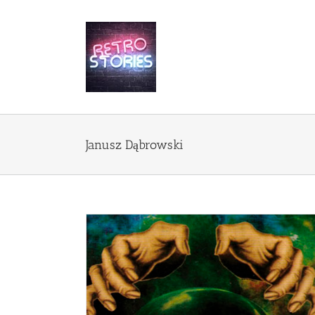
Przejdź
do
zawartości
Janusz Dąbrowski