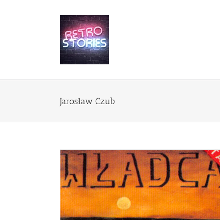
Przejdź
do
zawartości
Jarosław Czub