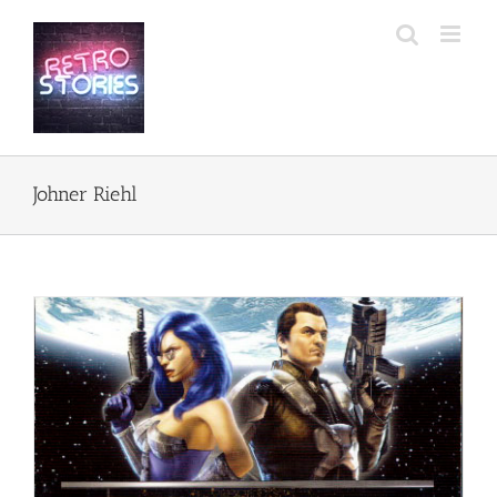
Przejdź
do
zawartości
Johner Riehl